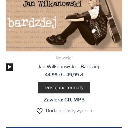
Nowości
Odtwarzacz
Jan Wilkanowski – Bardziej
plików
44,99
zł
–
49,99
zł
dźwiękowych
Dostępne formaty
Zawiera: CD, MP3
Dodaj do listy życzeń