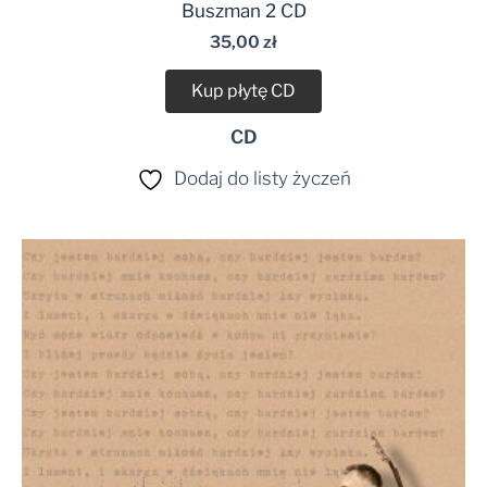
Buszman 2 CD
35,00
zł
Kup płytę CD
CD
Dodaj do listy życzeń
Zakres
cen:
od
44,99 zł
do
49,99 zł