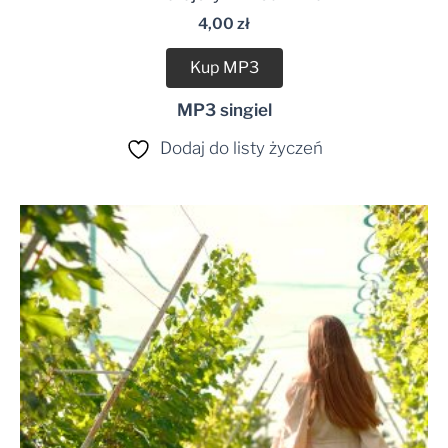
dźwiękowych
4,00
zł
Kup MP3
MP3 singiel
Dodaj do listy życzeń