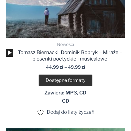
Nowości
Odtwarzacz
Tomasz Biernacki, Dominik Bobryk – Miraże –
plików
piosenki poetyckie i musicalowe
dźwiękowych
44,99
zł
–
49,99
zł
Dostępne formaty
Zawiera: MP3, CD
CD
Dodaj do listy życzeń