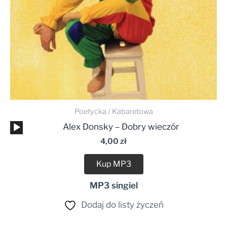
Poetycka / Kabaretowa
Odtwarzacz
Alex Donsky – Dobry wieczór
plików
4,00
zł
dźwiękowych
Kup MP3
MP3 singiel
Dodaj do listy życzeń