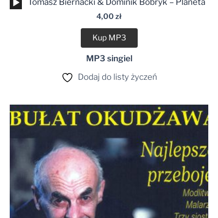
Odtwarzacz
Tomasz Biernacki & Dominik Bobryk – Planeta
plików
4,00
zł
dźwiękowych
Kup MP3
MP3 singiel
Dodaj do listy życzeń