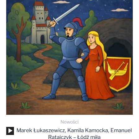
Nowości
Odtwarzacz
Marek Łukaszewicz, Kamila Kamocka, Emanuel
plików
Ratajczyk – Łódź miła