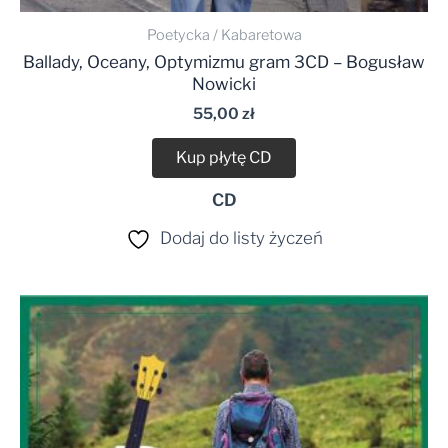
Poetycka / Kabaretowa
Ballady, Oceany, Optymizmu gram 3CD – Bogusław
Nowicki
55,00
zł
Kup płytę CD
CD
Dodaj do listy życzeń