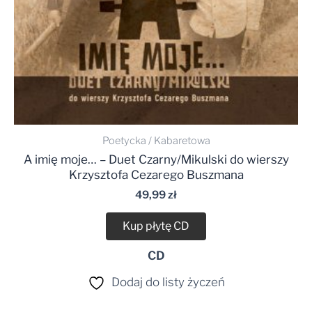
Poetycka / Kabaretowa
A imię moje… – Duet Czarny/Mikulski do wierszy
Krzysztofa Cezarego Buszmana
49,99
zł
Kup płytę CD
CD
Dodaj do listy życzeń