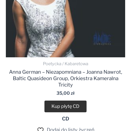
Poetycka / Kabaretowa
Anna German – Niezapomniana – Joanna Nawrot,
Baltic Quasideon Group, Orkiestra Kameralna
Tricity
35,00
zł
Kup płytę CD
CD
Dodaj do listy życzeń