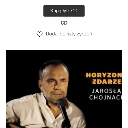
Kup płytę CD
CD
Dodaj do listy życzeń
Zakres
cen:
od
29,99 zł
do
35,00 zł