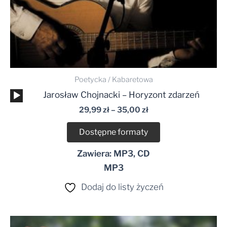
Poetycka / Kabaretowa
Odtwarzacz
Jarosław Chojnacki – Horyzont zdarzeń
plików
29,99
zł
–
35,00
zł
dźwiękowych
Dostępne formaty
Zawiera: MP3, CD
MP3
Dodaj do listy życzeń