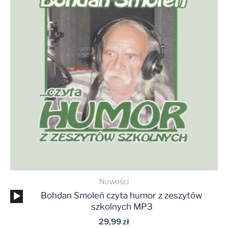
Nowości
Odtwarzacz
Bohdan Smoleń czyta humor z zeszytów
plików
szkolnych MP3
dźwiękowych
29,99
zł