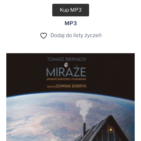
Kup MP3
MP3
Dodaj do listy życzeń
Zakres
cen:
od
44,99 zł
do
49,99 zł