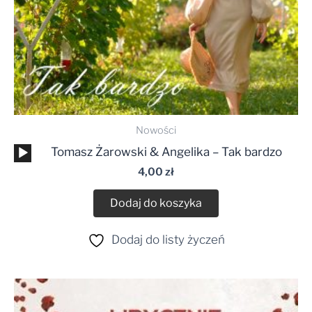
Nowości
Odtwarzacz
Tomasz Żarowski & Angelika – Tak bardzo
plików
4,00
zł
dźwiękowych
Dodaj do koszyka
Dodaj do listy życzeń