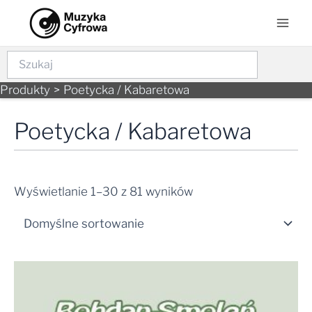
Skip
Mai
to
Men
content
Szukaj
Produkty
Poetycka / Kabaretowa
Poetycka / Kabaretowa
Wyświetlanie 1–30 z 81 wyników