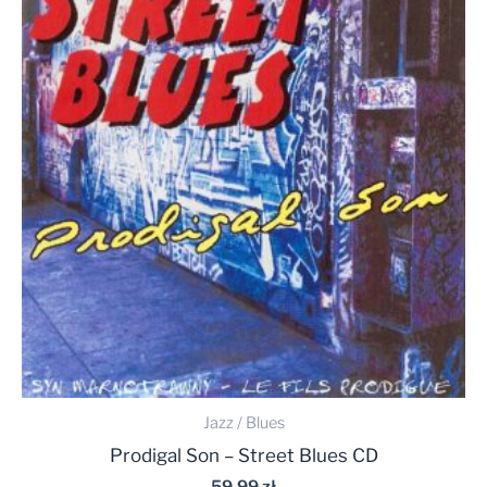
Jazz / Blues
Prodigal Son – Street Blues CD
59,99
zł