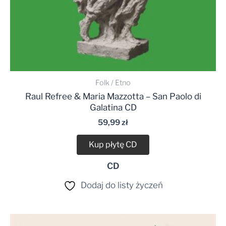
Folk / Etno
Raul Refree & Maria Mazzotta – San Paolo di
Galatina CD
59,99
zł
Kup płytę CD
CD
Dodaj do listy życzeń