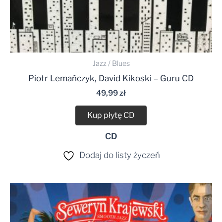
Jazz / Blues
Piotr Lemańczyk, David Kikoski – Guru CD
49,99
zł
Kup płytę CD
CD
Dodaj do listy życzeń