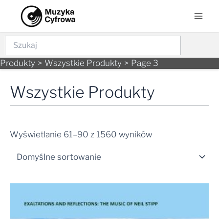
Skip
Mai
to
Men
content
Szukaj
Produkty
Wszystkie Produkty
Page 3
Wszystkie Produkty
Wyświetlanie 61–90 z 1560 wyników