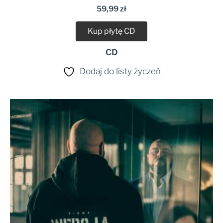
59,99
zł
Kup płytę CD
CD
Dodaj do listy życzeń
Zakres
cen:
od
39,99 zł
do
49,99 zł