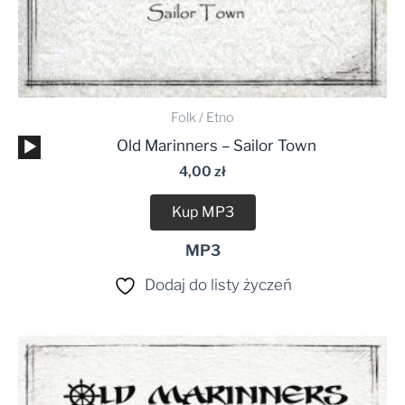
Folk / Etno
Odtwarzacz
Old Marinners – Sailor Town
plików
4,00
zł
dźwiękowych
Kup MP3
MP3
Dodaj do listy życzeń