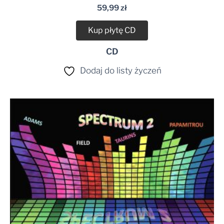
59,99
zł
Kup płytę CD
CD
Dodaj do listy życzeń