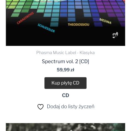
Phasma Music Label - Klasyka
Spectrum vol. 2 [CD]
59,99
zł
Kup płytę CD
CD
Dodaj do listy życzeń