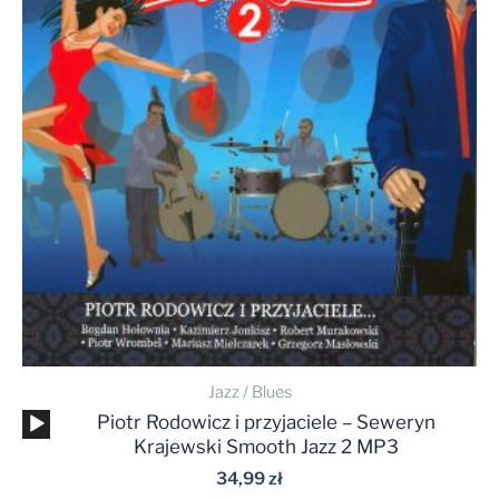
Jazz / Blues
Odtwarzacz
Piotr Rodowicz i przyjaciele – Seweryn
plików
Krajewski Smooth Jazz 2 MP3
dźwiękowych
34,99
zł