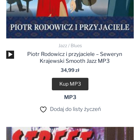
Jazz / Blues
Odtwarzacz
Piotr Rodowicz i przyjaciele – Seweryn
plików
Krajewski Smooth Jazz MP3
dźwiękowych
34,99
zł
Kup MP3
MP3
Dodaj do listy życzeń