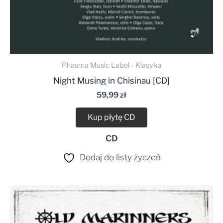
Phasma Music Label - Klasyka
Night Musing in Chisinau [CD]
59,99
zł
Kup płytę CD
CD
Dodaj do listy życzeń
Zakres
cen:
od
34,99 zł