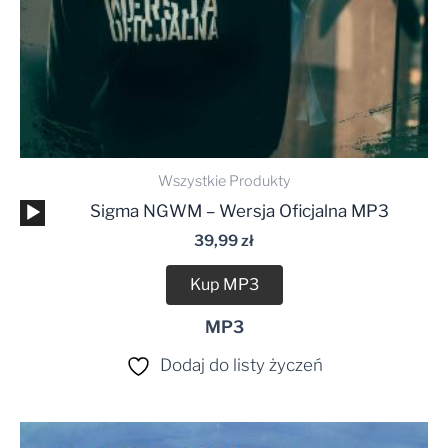
Wszystkie Produkty
Odtwarzacz
Sigma NGWM – Wersja Oficjalna MP3
plików
39,99
zł
dźwiękowych
Kup MP3
MP3
Dodaj do listy życzeń