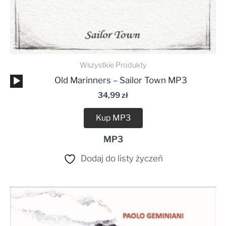
Wszystkie Produkty
Odtwarzacz
Old Marinners – Sailor Town MP3
plików
34,99
zł
dźwiękowych
Kup MP3
MP3
Dodaj do listy życzeń