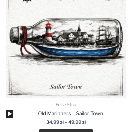
do
49,99 zł
Folk / Etno
Odtwarzacz
Old Marinners – Sailor Town
plików
34,99
zł
–
49,99
zł
dźwiękowych