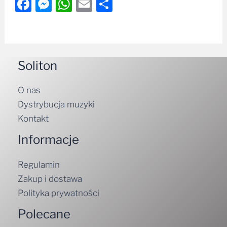
Facebook
Messenger
WhatsApp
Email
Share
Soliton
O nas
Dystrybucja muzyki
Kontakt
Informacje
Regulamin
Zakup i dostawa
Polityka prywatności
Polecane