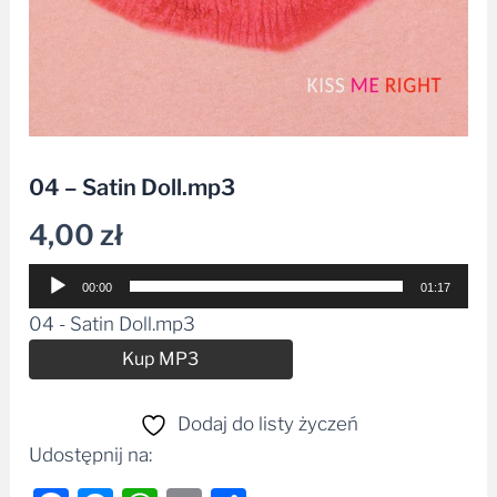
04 – Satin Doll.mp3
4,00
zł
Odtwarzacz
00:00
01:17
plików
04 - Satin Doll.mp3
dźwiękowych
Alternative:
Kup MP3
Dodaj do listy życzeń
Udostępnij na: