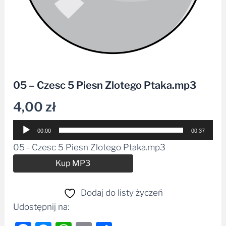
05 – Czesc 5 Piesn Zlotego Ptaka.mp3
4,00
zł
Odtwarzacz
00:00
00:37
plików
05 - Czesc 5 Piesn Zlotego Ptaka.mp3
dźwiękowych
Alternative:
Kup MP3
Dodaj do listy życzeń
Udostępnij na: