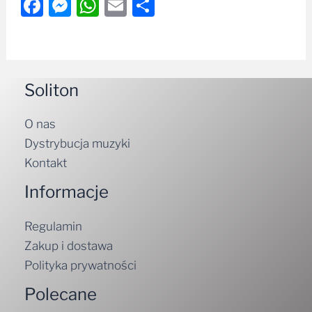
Facebook
Messenger
WhatsApp
Email
Share
Soliton
O nas
Dystrybucja muzyki
Kontakt
Informacje
Regulamin
Zakup i dostawa
Polityka prywatności
Polecane