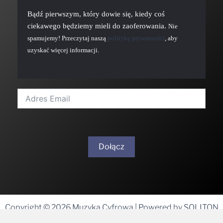
Bądź pierwszym, który dowie się, kiedy coś
ciekawego będziemy mieli do zaoferowania.
Nie
spamujemy! Przeczytaj naszą
politykę prywatności
, aby
uzyskać więcej informacji.
Dołącz
A
l
t
Copyright © 2026 Muzyka Cyfrowa | Powered by SOLITON
e