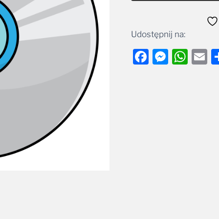
Udostępnij na:
Facebook
Messe
Wha
E