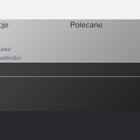
cje
Polecane
tawa
ywatności