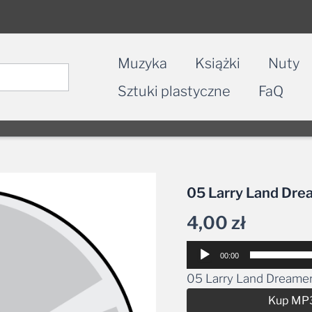
Muzyka
Książki
Nuty
Sztuki plastyczne
FaQ
05 Larry Land Dr
4,00
zł
Odtwarzacz
00:00
plików
05 Larry Land Dreame
dźwiękowych
Kup MP