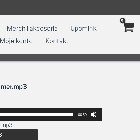
Merch i akcesoria
Upominki
Moje konto
Kontakt
eamer.mp3
00:50
r.mp3
Alternative:
3