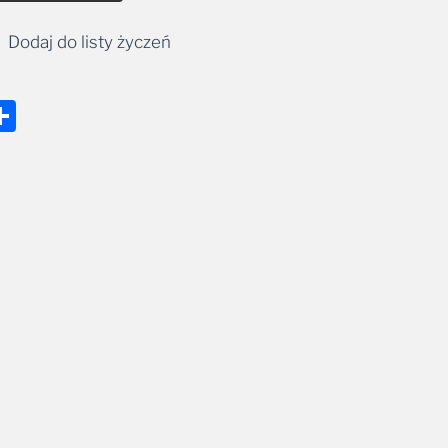
Dodaj do listy życzeń
nger
tsApp
mail
Share