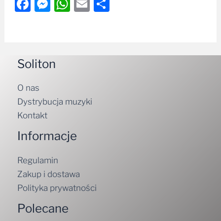
Facebook
Messenger
WhatsApp
Email
Share
Soliton
O nas
Dystrybucja muzyki
Kontakt
Informacje
Regulamin
Zakup i dostawa
Polityka prywatności
Polecane