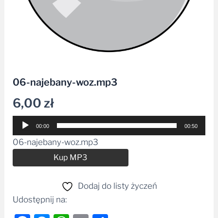
06-najebany-woz.mp3
6,00
zł
Odtwarzacz
00:00
00:50
plików
06-najebany-woz.mp3
dźwiękowych
Alternative:
Kup MP3
Dodaj do listy życzeń
Udostępnij na: