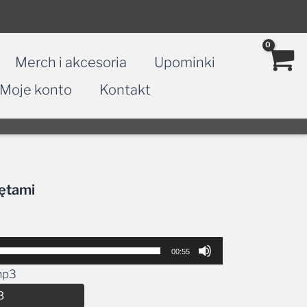
Merch i akcesoria
Upominki
Moje konto
Kontakt
iętami
00:55
mp3
Alternative:
3