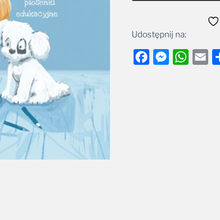
Udostępnij na:
Facebook
Messe
Wha
E