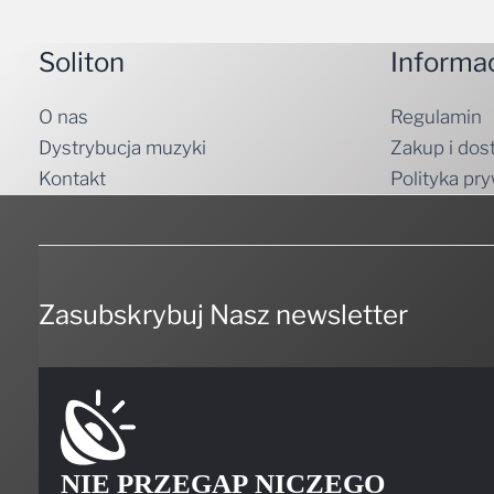
Soliton
Informa
O nas
Regulamin
Dystrybucja muzyki
Zakup i dos
Kontakt
Polityka pr
Zasubskrybuj Nasz newsletter
NIE PRZEGAP NICZEGO