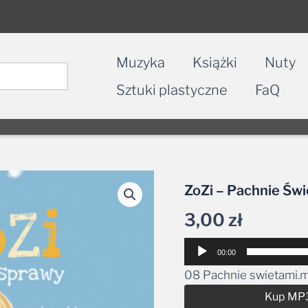
Muzyka
Książki
Nuty
Sztuki plastyczne
FaQ
ZoZi – Pachnie Św
3,00
zł
Odtwarzacz
00:00
plików
08 Pachnie swietami.
dźwiękowych
Kup MP