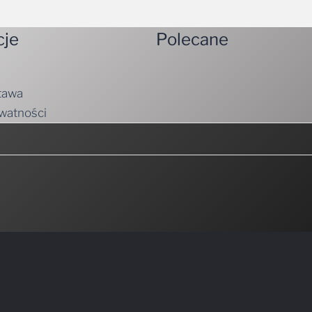
cje
Polecane
tawa
ywatności