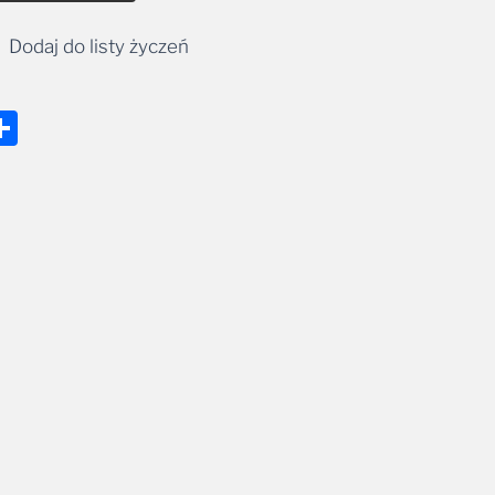
Dodaj do listy życzeń
nger
tsApp
mail
Share