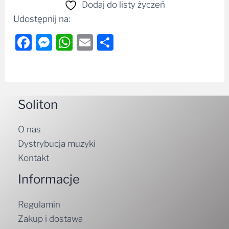
Dodaj do listy życzeń
Udostępnij na:
Facebook
Messenger
WhatsApp
Email
Share
Soliton
O nas
Dystrybucja muzyki
Kontakt
Informacje
Regulamin
Zakup i dostawa