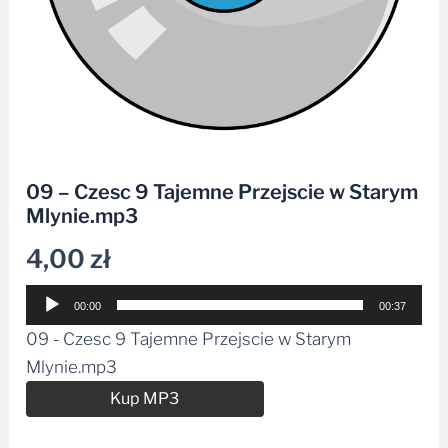
09 – Czesc 9 Tajemne Przejscie w Starym
Mlynie.mp3
4,00
zł
Odtwarzacz
00:00
00:37
plików
09 - Czesc 9 Tajemne Przejscie w Starym
dźwiękowych
Mlynie.mp3
Alternative:
Kup MP3