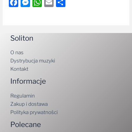
Facebook
Messenger
WhatsApp
Email
Share
Soliton
O nas
Dystrybucja muzyki
Kontakt
Informacje
Regulamin
Zakup i dostawa
Polityka prywatności
Polecane