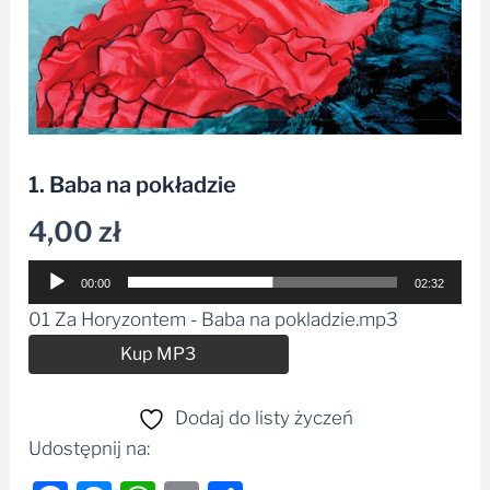
1. Baba na pokładzie
4,00
zł
Odtwarzacz
00:00
02:32
plików
01 Za Horyzontem - Baba na pokladzie.mp3
dźwiękowych
Alternative:
Kup MP3
Dodaj do listy życzeń
Udostępnij na: