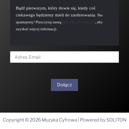
Bądź pierwszym, który dowie się, kiedy coś
ciekawego będziemy mieli do zaoferowania.
Nie
spamujemy! Przeczytaj naszą
politykę prywatności
, aby
uzyskać więcej informacji.
Dołącz
A
l
t
Copyright © 2026 Muzyka Cyfrowa | Powered by SOLITON
e