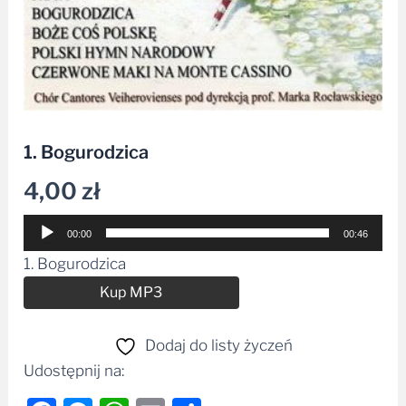
1. Bogurodzica
4,00
zł
Odtwarzacz
00:00
00:46
plików
1. Bogurodzica
dźwiękowych
Alternative:
Kup MP3
Dodaj do listy życzeń
Udostępnij na: