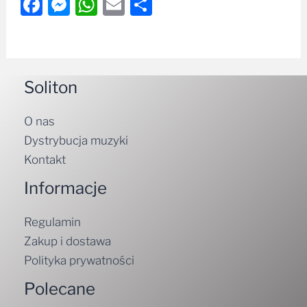
Facebook
Messenger
WhatsApp
Email
Share
Soliton
O nas
Dystrybucja muzyki
Kontakt
Informacje
Regulamin
Zakup i dostawa
Polityka prywatności
Polecane