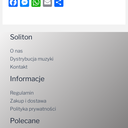
Facebook
Messenger
WhatsApp
Email
Share
Soliton
O nas
Dystrybucja muzyki
Kontakt
Informacje
Regulamin
Zakup i dostawa
Polityka prywatności
Polecane