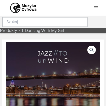
Skip
Mai
to
Men
content
Szukaj
Produkty
1. Dancing With My Girl