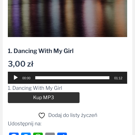
1. Dancing With My Girl
3,00
zł
Odtwarzacz
00:00
01:12
plików
1. Dancing With My Girl
dźwiękowych
Alternative:
Kup MP3
Dodaj do listy życzeń
Udostępnij na: