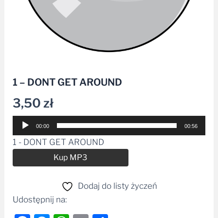
1 – DONT GET AROUND
3,50
zł
Odtwarzacz
00:00
00:56
plików
1 - DONT GET AROUND
dźwiękowych
Alternative:
Kup MP3
Dodaj do listy życzeń
Udostępnij na: