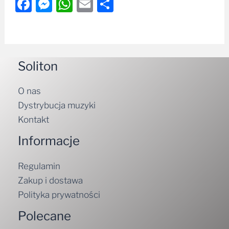
Facebook
Messenger
WhatsApp
Email
Share
Soliton
O nas
Dystrybucja muzyki
Kontakt
Informacje
Regulamin
Zakup i dostawa
Polityka prywatności
Polecane