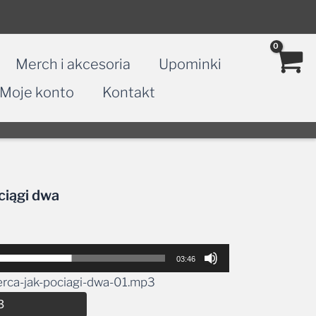
Merch i akcesoria
Upominki
Moje konto
Kontakt
ciągi dwa
03:46
erca-jak-pociagi-dwa-01.mp3
Alternative:
3