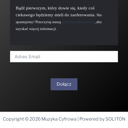
Bądź pierwszym, który dowie się, kiedy coś
ciekawego będziemy mieli do zaoferowania.
Nie
spamujemy! Przeczytaj naszą
politykę prywatności
, aby
uzyskać więcej informacji.
Dołącz
A
l
t
Copyright © 2026 Muzyka Cyfrowa | Powered by SOLITON
e