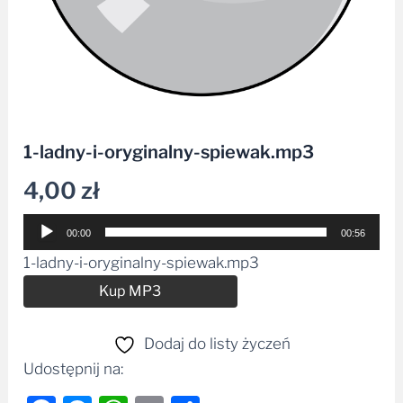
1-ladny-i-oryginalny-spiewak.mp3
4,00
zł
Odtwarzacz
00:00
00:56
plików
1-ladny-i-oryginalny-spiewak.mp3
dźwiękowych
Alternative:
Kup MP3
Dodaj do listy życzeń
Udostępnij na: