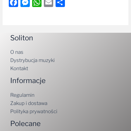
Facebook
Messenger
WhatsApp
Email
Share
Soliton
O nas
Dystrybucja muzyki
Kontakt
Informacje
Regulamin
Zakup i dostawa
Polityka prywatności
Polecane