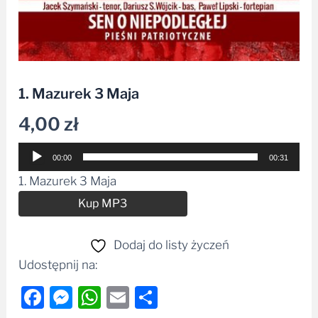
1. Mazurek 3 Maja
4,00
zł
Odtwarzacz
00:00
00:31
plików
1. Mazurek 3 Maja
dźwiękowych
Alternative:
Kup MP3
Dodaj do listy życzeń
Udostępnij na:
Facebook
Messenger
WhatsApp
Email
Share