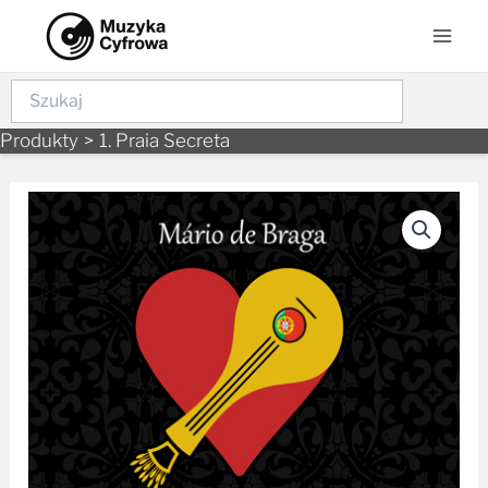
Skip
Mai
to
Men
content
Szukaj
Produkty
1. Praia Secreta