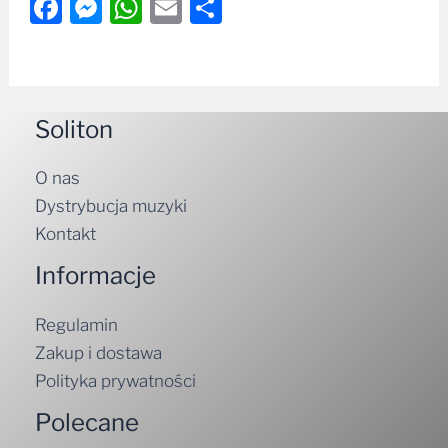
Facebook
Messenger
WhatsApp
Email
Share
Soliton
O nas
Dystrybucja muzyki
Kontakt
Informacje
Regulamin
Zakup i dostawa
Polityka prywatności
Polecane