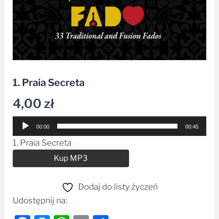
1. Praia Secreta
4,00
zł
Odtwarzacz
00:00
00:45
plików
1. Praia Secreta
dźwiękowych
Alternative:
Kup MP3
Dodaj do listy życzeń
Udostępnij na: