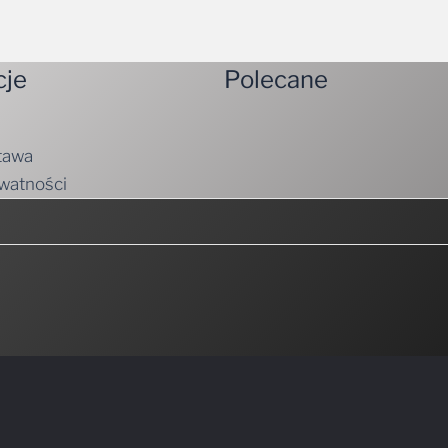
cje
Polecane
tawa
ywatności