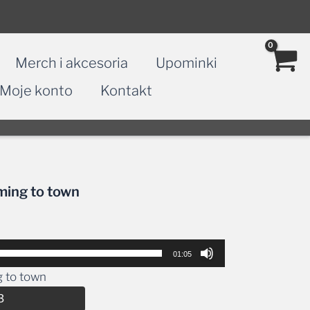
Merch i akcesoria
Upominki
Moje konto
Kontakt
oming to town
01:05
g to town
Alternative:
3