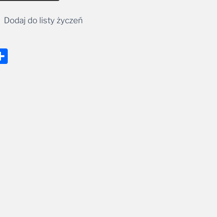
Dodaj do listy życzeń
nger
tsApp
mail
Share