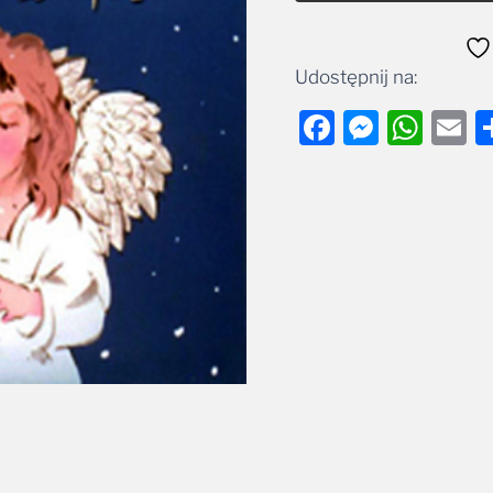
Udostępnij na:
Facebook
Messe
Wha
E