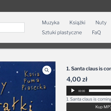
Muzyka
Książki
Nuty
Sztuki plastyczne
FaQ
1. Santa claus is c
4,00
zł
Odtwarzacz
00:00
plików
1. Santa claus is comin
dźwiękowych
Kup MP