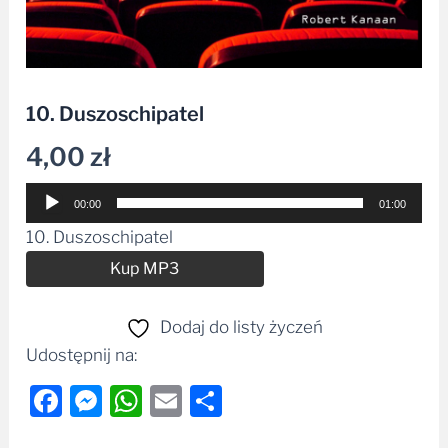
10. Duszoschipatel
4,00
zł
Odtwarzacz
00:00
01:00
plików
10. Duszoschipatel
dźwiękowych
Alternative:
Kup MP3
Dodaj do listy życzeń
Udostępnij na:
Facebook
Messenger
WhatsApp
Email
Share