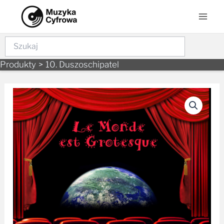
Skip
Mai
to
Men
content
Szukaj
Produkty
10. Duszoschipatel