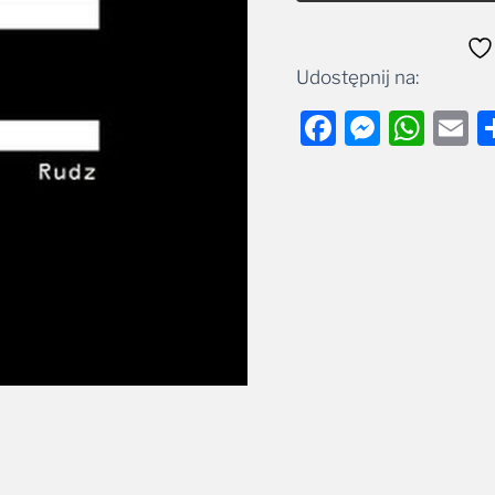
Udostępnij na:
Facebook
Messe
Wha
E