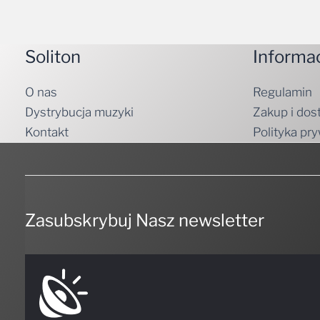
Soliton
Informa
O nas
Regulamin
Dystrybucja muzyki
Zakup i dos
Kontakt
Polityka pr
Zasubskrybuj Nasz newsletter
NIE PRZEGAP NICZEGO