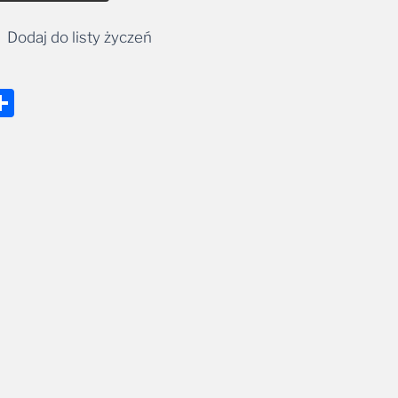
Dodaj do listy życzeń
nger
tsApp
mail
Share