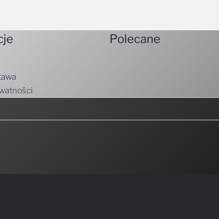
cje
Polecane
tawa
ywatności