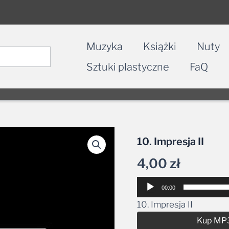
Muzyka
Książki
Nuty
Sztuki plastyczne
FaQ
10. Impresja II
4,00
zł
Odtwarzacz
00:00
plików
10. Impresja II
dźwiękowych
Kup MP