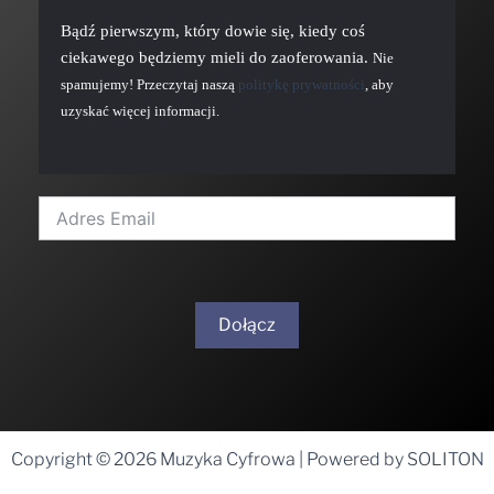
Bądź pierwszym, który dowie się, kiedy coś
ciekawego będziemy mieli do zaoferowania.
Nie
spamujemy! Przeczytaj naszą
politykę prywatności
, aby
uzyskać więcej informacji.
Dołącz
A
l
t
Copyright © 2026 Muzyka Cyfrowa | Powered by SOLITON
e