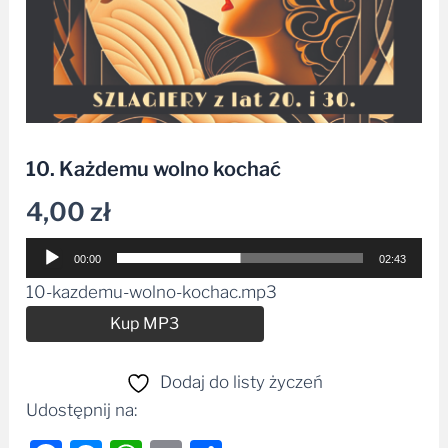
10. Każdemu wolno kochać
4,00
zł
Odtwarzacz
00:00
02:43
plików
10-kazdemu-wolno-kochac.mp3
dźwiękowych
Alternative:
Kup MP3
Dodaj do listy życzeń
Udostępnij na: