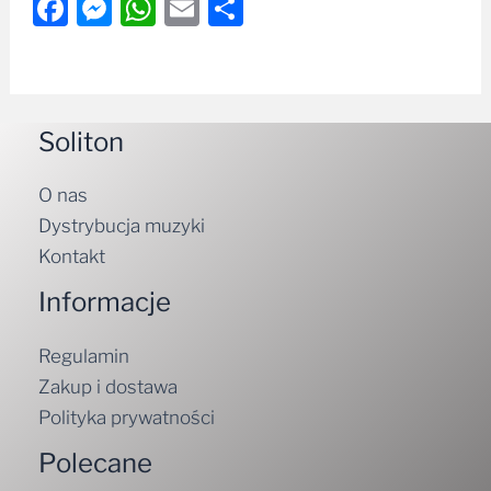
Facebook
Messenger
WhatsApp
Email
Share
Soliton
O nas
Dystrybucja muzyki
Kontakt
Informacje
Regulamin
Zakup i dostawa
Polityka prywatności
Polecane