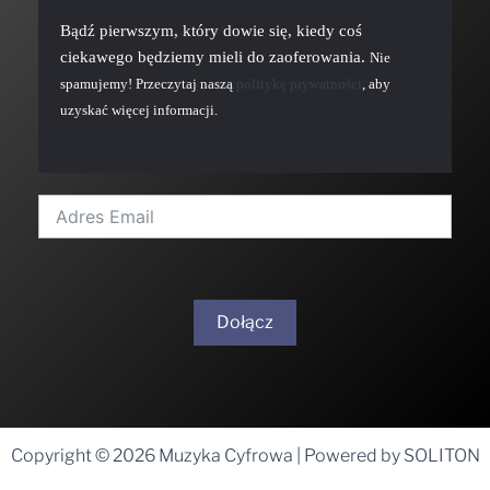
Bądź pierwszym, który dowie się, kiedy coś
ciekawego będziemy mieli do zaoferowania.
Nie
spamujemy! Przeczytaj naszą
politykę prywatności
, aby
uzyskać więcej informacji.
Dołącz
A
l
t
Copyright © 2026 Muzyka Cyfrowa | Powered by SOLITON
e