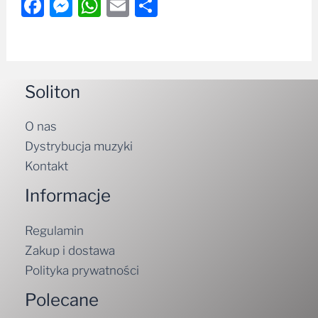
Facebook
Messenger
WhatsApp
Email
Share
Soliton
O nas
Dystrybucja muzyki
Kontakt
Informacje
Regulamin
Zakup i dostawa
Polityka prywatności
Polecane