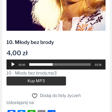
10. Młody bez brody
4,00
zł
Odtwarzacz
00:00
03:36
plików
10 - Mlody bez brody.mp3
dźwiękowych
Alternative:
Kup MP3
Dodaj do listy życzeń
Udostępnij na: