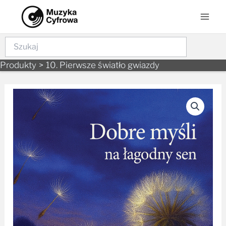
Skip
Mai
to
Men
content
Szukaj
Produkty
10. Pierwsze światło gwiazdy