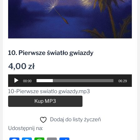
10. Pierwsze światło gwiazdy
4,00
zł
Odtwarzacz
00:00
06:29
plików
10-Pierwsze swiatlo gwiazdy.mp3
dźwiękowych
Alternative:
Kup MP3
Dodaj do listy życzeń
Udostępnij na: