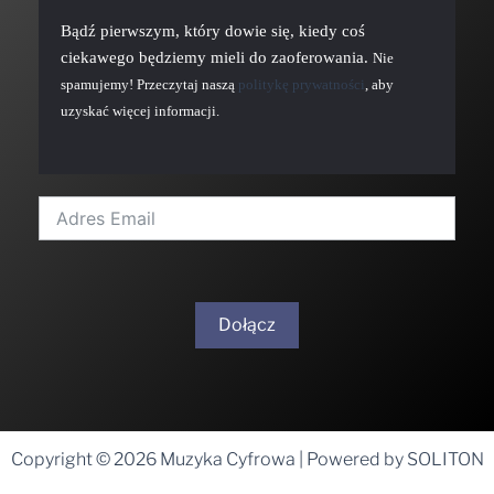
Bądź pierwszym, który dowie się, kiedy coś
ciekawego będziemy mieli do zaoferowania.
Nie
spamujemy! Przeczytaj naszą
politykę prywatności
, aby
uzyskać więcej informacji.
Dołącz
A
l
t
Copyright © 2026 Muzyka Cyfrowa | Powered by SOLITON
e