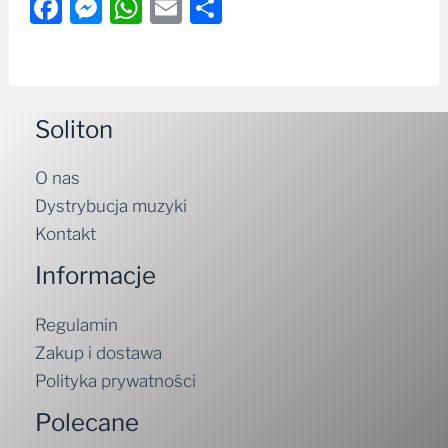
Facebook
Messenger
WhatsApp
Email
Share
Soliton
O nas
Dystrybucja muzyki
Kontakt
Informacje
Regulamin
Zakup i dostawa
Polityka prywatności
Polecane