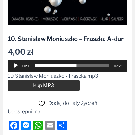
10. Stanisław Moniuszko – Fraszka A-dur
4,00
zł
Odtwarzacz
00:00
02:28
plików
10 Stanislaw Moniuszko - Fraszka.mp3
dźwiękowych
Alternative:
Kup MP3
Dodaj do listy życzeń
Udostępnij na:
Facebook
Messenger
WhatsApp
Email
Share