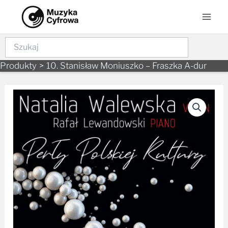
Skip
Mai
to
Men
content
Szukaj
Produkty
10. Stanisław Moniuszko – Fraszka A-dur