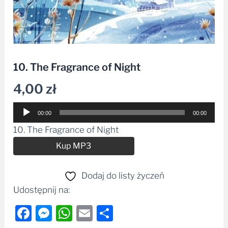
10. The Fragrance of Night
4,00
zł
Odtwarzacz
00:00
00:00
plików
10. The Fragrance of Night
dźwiękowych
Alternative:
Kup MP3
Dodaj do listy życzeń
Udostępnij na:
Facebook
Messenger
WhatsApp
Email
Share