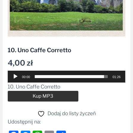
10. Uno Caffe Corretto
4,00
zł
Odtwarzacz
00:00
01:26
plików
10. Uno Caffe Corretto
dźwiękowych
Alternative:
Kup MP3
Dodaj do listy życzeń
Udostępnij na: