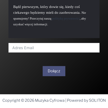
Bądź pierwszym, który dowie się, kiedy coś
ciekawego będziemy mieli do zaoferowania.
Nie
spamujemy! Przeczytaj naszą
politykę prywatności
, aby
uzyskać więcej informacji.
Dołącz
A
l
t
Copyright © 2026 Muzyka Cyfrowa | Powered by SOLITON
e