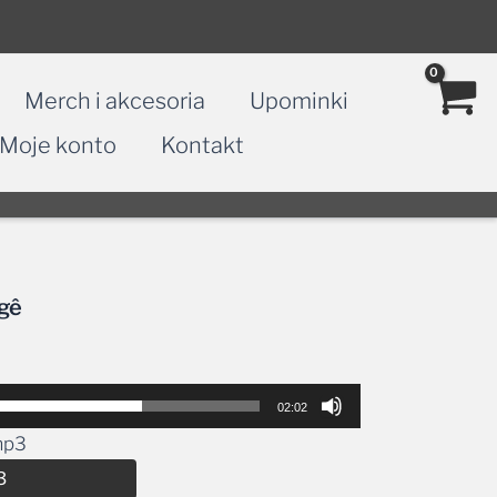
Merch i akcesoria
Upominki
Moje konto
Kontakt
gê
02:02
mp3
Alternative:
3