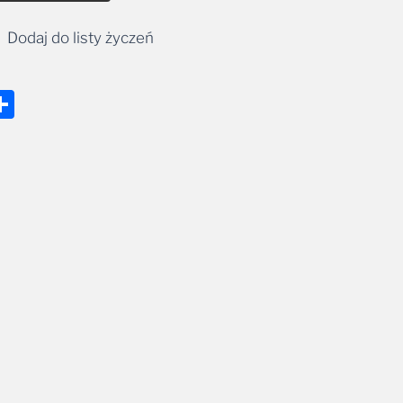
Dodaj do listy życzeń
nger
tsApp
mail
Share