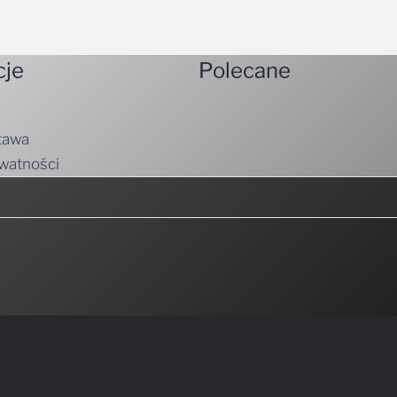
cje
Polecane
tawa
ywatności