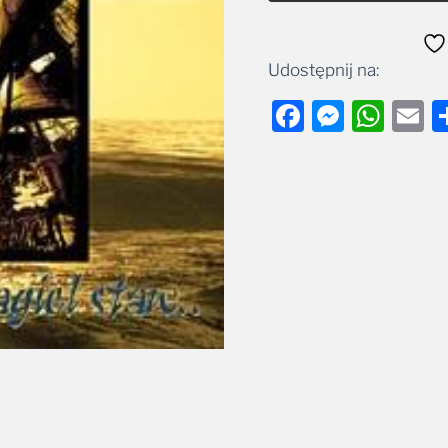
Udostępnij na:
Facebook
Messe
Wha
E