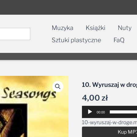
Muzyka
Książki
Nuty
Sztuki plastyczne
FaQ
10. Wyruszaj w dro
4,00
zł
Odtwarzacz
00:00
plików
10-wyruszaj-w-droge.
dźwiękowych
Kup MP