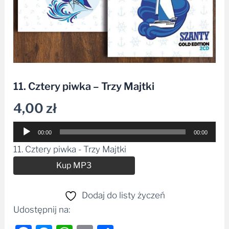
11. Cztery piwka – Trzy Majtki
4,00
zł
Odtwarzacz
00:00
00:00
plików
11. Cztery piwka - Trzy Majtki
dźwiękowych
Alternative:
Kup MP3
Dodaj do listy życzeń
Udostępnij na: