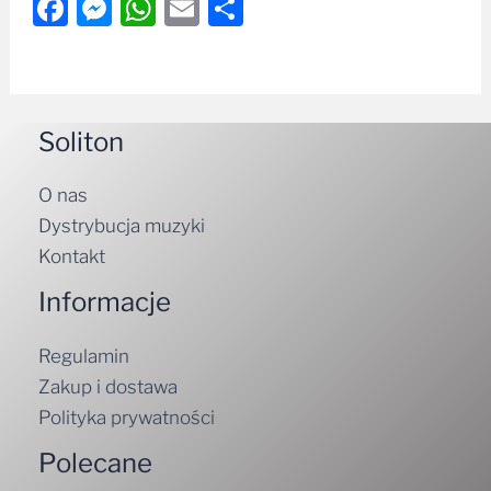
Facebook
Messenger
WhatsApp
Email
Share
Soliton
O nas
Dystrybucja muzyki
Kontakt
Informacje
Regulamin
Zakup i dostawa
Polityka prywatności
Polecane