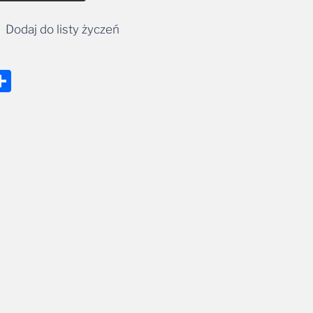
Dodaj do listy życzeń
nger
tsApp
mail
Share