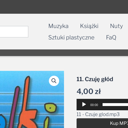
Muzyka
Książki
Nuty
Sztuki plastyczne
FaQ
11. Czuję głód
4,00
zł
Odtwarzacz
00:00
plików
11 - Czuje glod.mp3
dźwiękowych
Kup MP