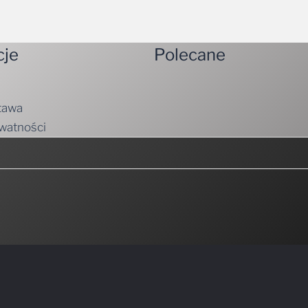
cje
Polecane
tawa
ywatności