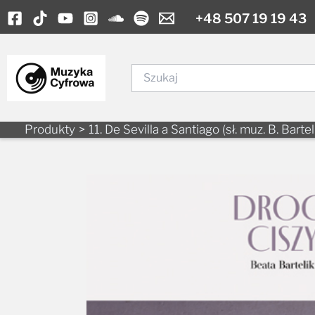
Skip
+48 507 19 19 43
to
content
Szukaj
Produkty
11. De Sevilla a Santiago (sł. muz. B. Bartel