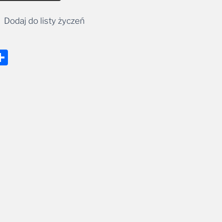
Dodaj do listy życzeń
nger
tsApp
mail
Share