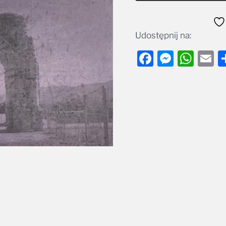
Udostępnij na:
Facebook
Messe
Wha
E