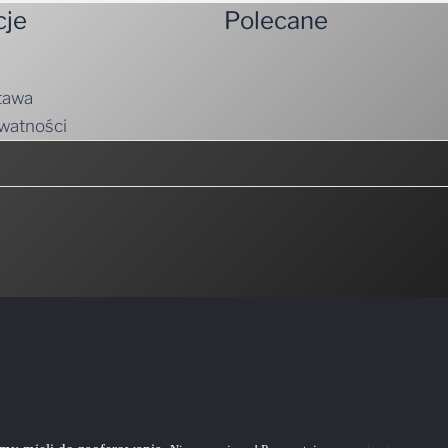
cje
Polecane
tawa
ywatności