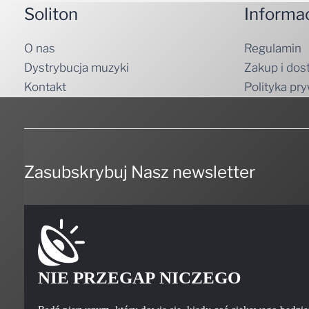
Soliton
Informa
O nas
Regulamin
Dystrybucja muzyki
Zakup i dos
Kontakt
Polityka pr
Zasubskrybuj Nasz newsletter
NIE PRZEGAP NICZEGO