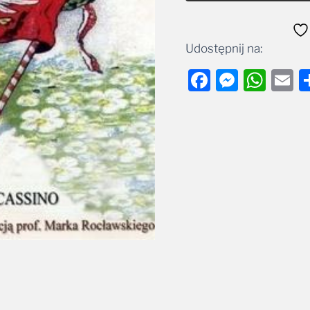
Udostępnij na:
Facebook
Messe
Wha
E