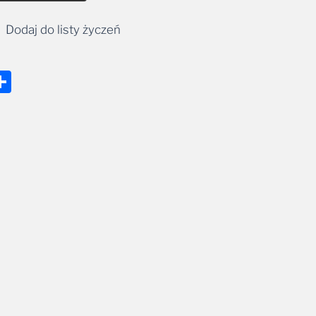
Dodaj do listy życzeń
nger
tsApp
mail
Share