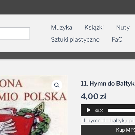
Muzyka
Książki
Nuty
Sztuki plastyczne
FaQ
11. Hymn do Bałty
4,00
zł
Odtwarzacz
00:00
plików
11-hymn-do-baltyku-pi
dźwiękowych
Kup MP