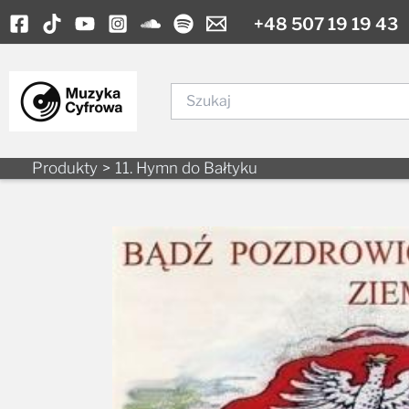
Skip
+48 507 19 19 43
to
content
Szukaj
Produkty
11. Hymn do Bałtyku