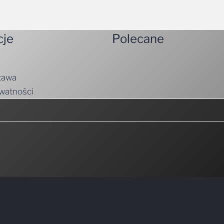
cje
Polecane
tawa
ywatności