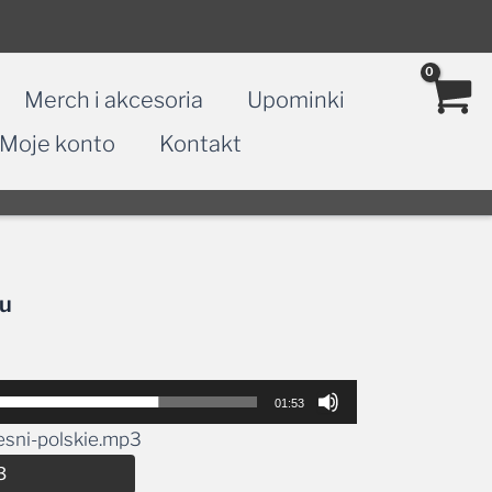
Merch i akcesoria
Upominki
Moje konto
Kontakt
ku
01:53
esni-polskie.mp3
Alternative:
3