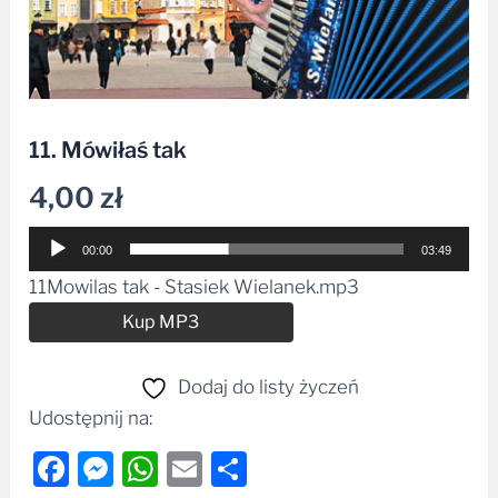
11. Mówiłaś tak
4,00
zł
Odtwarzacz
00:00
03:49
plików
11Mowilas tak - Stasiek Wielanek.mp3
dźwiękowych
Alternative:
Kup MP3
Dodaj do listy życzeń
Udostępnij na:
Facebook
Messenger
WhatsApp
Email
Share