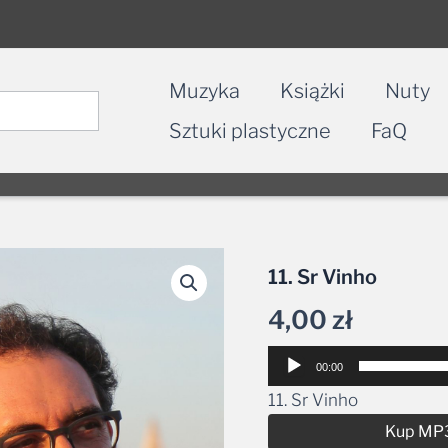
Muzyka
Książki
Nuty
Sztuki plastyczne
FaQ
11. Sr Vinho
4,00
zł
Odtwarzacz
00:00
plików
11. Sr Vinho
dźwiękowych
Kup MP