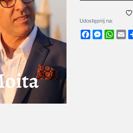
Udostępnij na:
Facebook
Messe
Wha
E