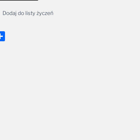
Dodaj do listy życzeń
nger
tsApp
mail
Share