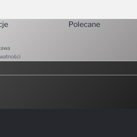
cje
Polecane
tawa
ywatności