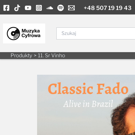
Skip
+48 507 19 19 43
to
content
Szukaj
Produkty
11. Sr Vinho