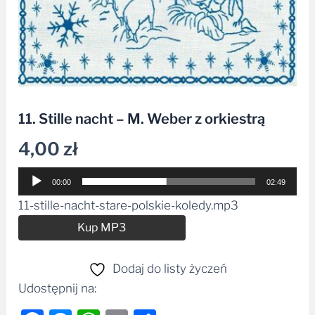
11. Stille nacht – M. Weber z orkiestrą
4,00
zł
Odtwarzacz
00:00
02:49
plików
11-stille-nacht-stare-polskie-koledy.mp3
dźwiękowych
Alternative:
Kup MP3
Dodaj do listy życzeń
Udostępnij na: