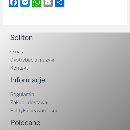
Facebook
Messenger
WhatsApp
Email
Share
Soliton
O nas
Dystrybucja muzyki
Kontakt
Informacje
Regulamin
Zakup i dostawa
Polityka prywatności
Polecane