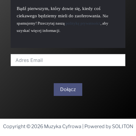
Bądź pierwszym, który dowie się, kiedy coś
ciekawego będziemy mieli do zaoferowania.
Nie
spamujemy! Przeczytaj naszą
politykę prywatności
, aby
uzyskać więcej informacji.
Dołącz
A
l
t
Copyright © 2026 Muzyka Cyfrowa | Powered by SOLITON
e