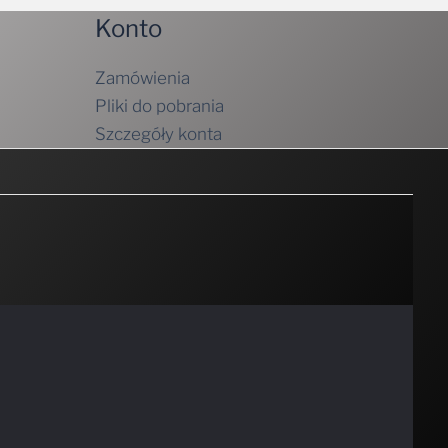
Zamówienia
Pliki do pobrania
Szczegóły konta
ości
, aby uzyskać więcej informacji.