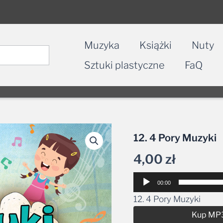
Muzyka
Książki
Nuty
Sztuki plastyczne
FaQ
12. 4 Pory Muzyki
4,00
zł
Odtwarzacz
00:00
plików
12. 4 Pory Muzyki
dźwiękowych
Kup MP