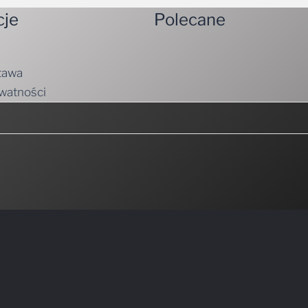
tawa
ywatności
emy mieli do zaoferowania.
Nie spamujemy! Przeczytaj naszą
politykę prywatn