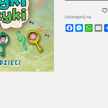
Udostępnij na:
Facebook
Messe
Wha
E
cje
Polecane