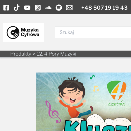
to
content
Szukaj
Produkty
12. 4 Pory Muzyki