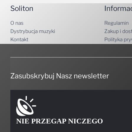
O nas
Regulamin
Dystrybucja muzyki
Zakup i dos
Kontakt
Polityka pr
Zasubskrybuj Nasz newsletter
NIE PRZEGAP NICZEGO
Bądź pierwszym, który dowie się, kiedy coś ciekawego będzi