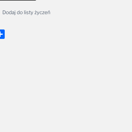
Dodaj do listy życzeń
nger
tsApp
mail
Share
Konto