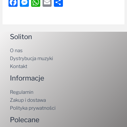
Facebook
Messenger
WhatsApp
Email
Share
Soliton
O nas
Dystrybucja muzyki
Kontakt
Informacje
Regulamin
Zakup i dostawa
Polityka prywatności
Polecane