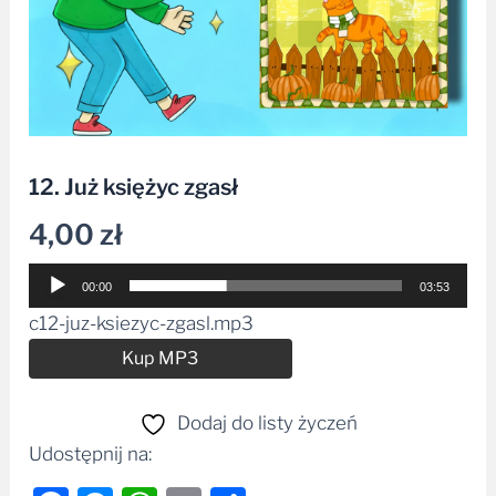
12. Już księżyc zgasł
4,00
zł
Odtwarzacz
00:00
03:53
plików
c12-juz-ksiezyc-zgasl.mp3
dźwiękowych
Alternative:
Kup MP3
Dodaj do listy życzeń
Udostępnij na: