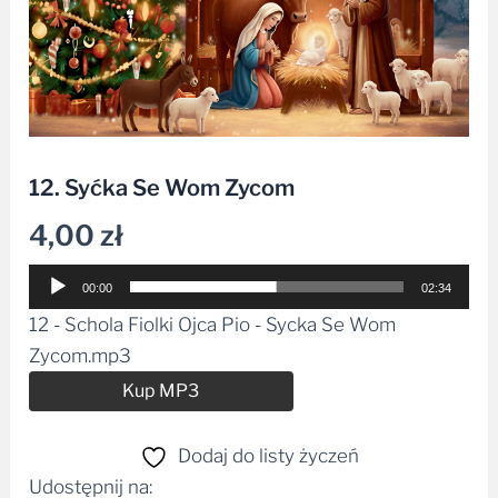
12. Syćka Se Wom Zycom
4,00
zł
Odtwarzacz
00:00
02:34
plików
12 - Schola Fiolki Ojca Pio - Sycka Se Wom
dźwiękowych
Zycom.mp3
Alternative:
Kup MP3
Dodaj do listy życzeń
Udostępnij na: