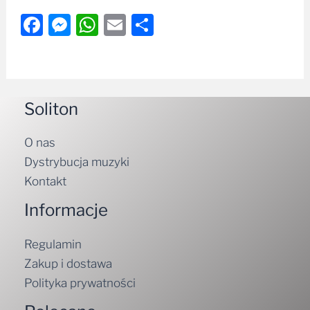
Facebook
Messenger
WhatsApp
Email
Share
Soliton
O nas
Dystrybucja muzyki
Kontakt
Informacje
Regulamin
Zakup i dostawa
Polityka prywatności