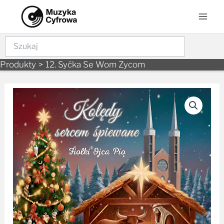
Skip
Mai
to
Men
content
Szukaj
Produkty
12. Syćka Se Wom Zycom