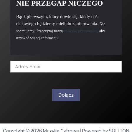
NIE PRZEGAP NICZEGO
Bądź pierwszym, który dowie się, kiedy coś
ciekawego będziemy mieli do zaoferowania.
Nie
spamujemy! Przeczytaj naszą
politykę prywatności
, aby
uzyskać więcej informacji.
Dołącz
A
l
t
Copyright © 2026 Muzyka Cyfrowa | Powered by SOLITON