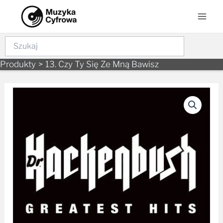
Skip
Mai
to
Men
content
Szukaj
Produkty
13. Czy Ty Się Ze Mną Bawisz