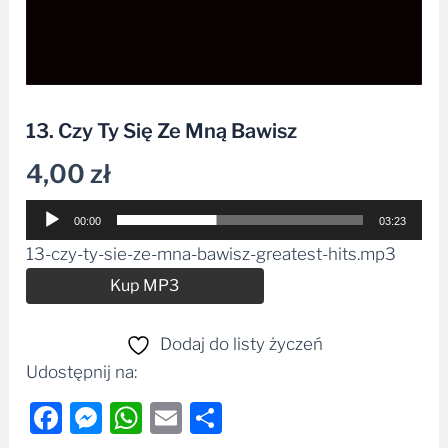
13. Czy Ty Się Ze Mną Bawisz
4,00
zł
Odtwarzacz
00:00
03:23
plików
13-czy-ty-sie-ze-mna-bawisz-greatest-hits.mp3
dźwiękowych
Alternative:
Kup MP3
Dodaj do listy życzeń
Udostępnij na:
Facebook
Messenger
WhatsApp
Email
Share