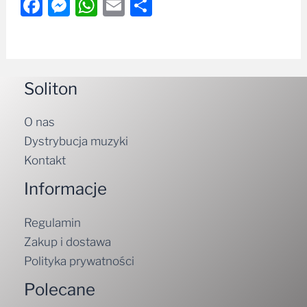
Facebook
Messenger
WhatsApp
Email
Share
Soliton
O nas
Dystrybucja muzyki
Kontakt
Informacje
Regulamin
Zakup i dostawa
Polityka prywatności
Polecane