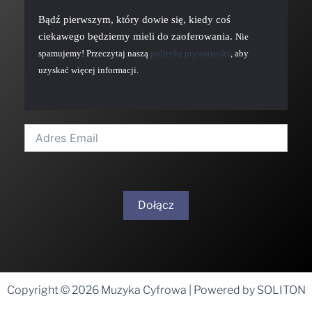
Bądź pierwszym, który dowie się, kiedy coś
ciekawego będziemy mieli do zaoferowania.
Nie
spamujemy! Przeczytaj naszą
politykę prywatności
, aby
uzyskać więcej informacji.
Dołącz
A
l
t
Copyright © 2026 Muzyka Cyfrowa | Powered by SOLITON
e