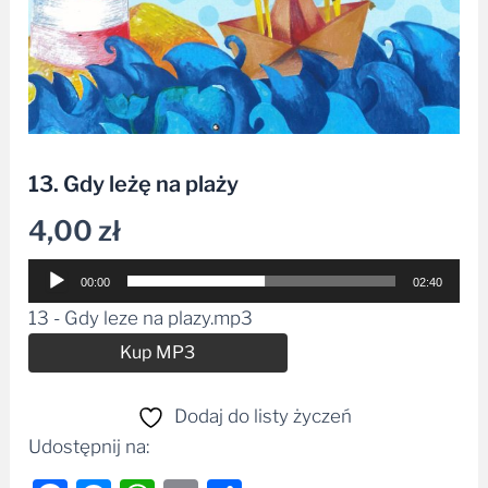
13. Gdy leżę na plaży
4,00
zł
Odtwarzacz
00:00
02:40
plików
13 - Gdy leze na plazy.mp3
dźwiękowych
Alternative:
Kup MP3
Dodaj do listy życzeń
Udostępnij na: