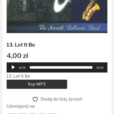
13. Let It Be
4,00
zł
Odtwarzacz
00:00
00:59
plików
13. Let It Be
dźwiękowych
Alternative:
Kup MP3
Dodaj do listy życzeń
Udostępnij na: