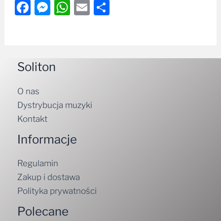
Facebook
Messenger
WhatsApp
Email
Share
Soliton
O nas
Dystrybucja muzyki
Kontakt
Informacje
Regulamin
Zakup i dostawa
Polityka prywatności
Polecane