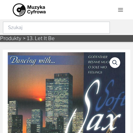
Skip
Mai
to
Men
content
Szukaj
Produkty
13. Let It Be