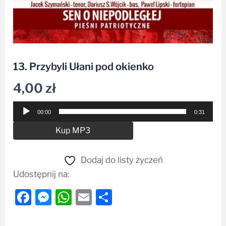
13. Przybyli Ułani pod okienko
4,00
zł
Odtwarzacz
00:00
0:31
plików
Alternative:
Kup MP3
dźwiękowych
Dodaj do listy życzeń
Udostępnij na:
Facebook
Messenger
WhatsApp
Email
Share