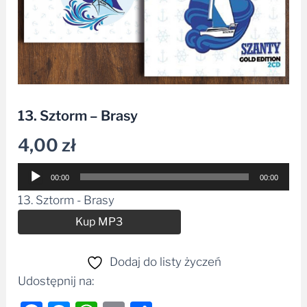
13. Sztorm – Brasy
4,00
zł
Odtwarzacz
00:00
00:00
plików
13. Sztorm - Brasy
dźwiękowych
Alternative:
Kup MP3
Dodaj do listy życzeń
Udostępnij na: