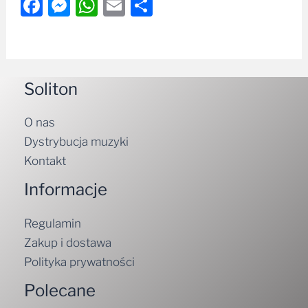
Facebook
Messenger
WhatsApp
Email
Share
Soliton
O nas
Dystrybucja muzyki
Kontakt
Informacje
Regulamin
Zakup i dostawa
Polityka prywatności
Polecane