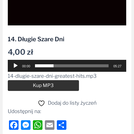
14. Długie Szare Dni
4,00
zł
Odtwarzacz
00:00
05:27
plików
14-dlugie-szare-dni-greatest-hits.mp3
dźwiękowych
Alternative:
Kup MP3
Dodaj do listy życzeń
Udostępnij na:
Facebook
Messenger
WhatsApp
Email
Share