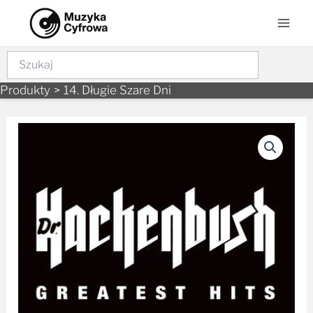
Skip
Mai
to
Men
content
Szukaj
Produkty
14. Długie Szare Dni