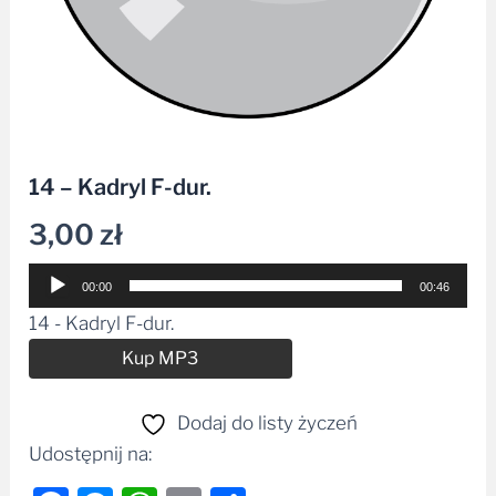
14 – Kadryl F-dur.
3,00
zł
Odtwarzacz
00:00
00:46
plików
14 - Kadryl F-dur.
dźwiękowych
Alternative:
Kup MP3
Dodaj do listy życzeń
Udostępnij na: