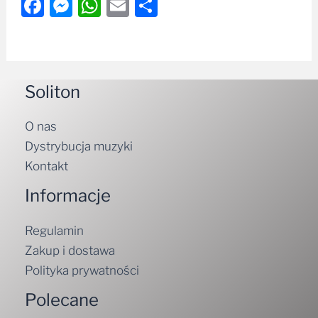
Facebook
Messenger
WhatsApp
Email
Share
Soliton
O nas
Dystrybucja muzyki
Kontakt
Informacje
Regulamin
Zakup i dostawa
Polityka prywatności
Polecane