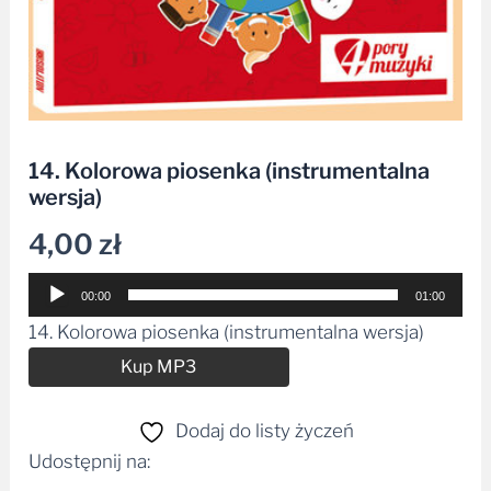
14. Kolorowa piosenka (instrumentalna
wersja)
4,00
zł
Odtwarzacz
00:00
01:00
plików
14. Kolorowa piosenka (instrumentalna wersja)
dźwiękowych
Alternative:
Kup MP3
Dodaj do listy życzeń
Udostępnij na:
Facebook
Messenger
WhatsApp
Email
Share