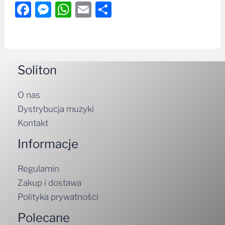
Soliton
O nas
Dystrybucja muzyki
Kontakt
Informacje
Regulamin
Zakup i dostawa
Polityka prywatności
Polecane