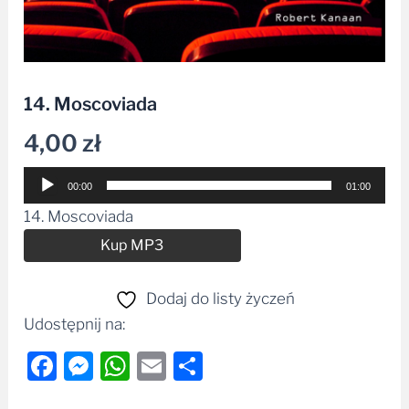
14. Moscoviada
4,00
zł
Odtwarzacz
00:00
01:00
plików
14. Moscoviada
dźwiękowych
Alternative:
Kup MP3
Dodaj do listy życzeń
Udostępnij na:
Facebook
Messenger
WhatsApp
Email
Share