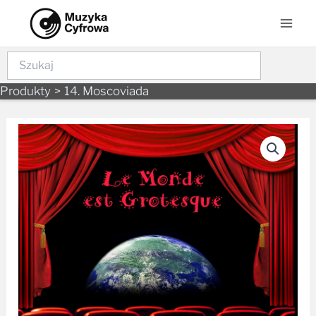
Skip
Mai
to
Men
content
Szukaj
Produkty
14. Moscoviada