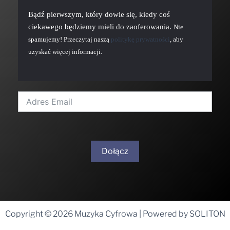
Bądź pierwszym, który dowie się, kiedy coś
ciekawego będziemy mieli do zaoferowania.
Nie
spamujemy! Przeczytaj naszą
politykę prywatności
, aby
uzyskać więcej informacji.
Dołącz
A
l
t
Copyright © 2026 Muzyka Cyfrowa | Powered by SOLITON
e