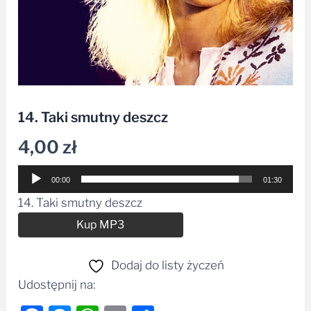
14. Taki smutny deszcz
4,00
zł
Odtwarzacz
00:00
01:30
plików
14. Taki smutny deszcz
dźwiękowych
Alternative:
Kup MP3
Dodaj do listy życzeń
Udostępnij na: