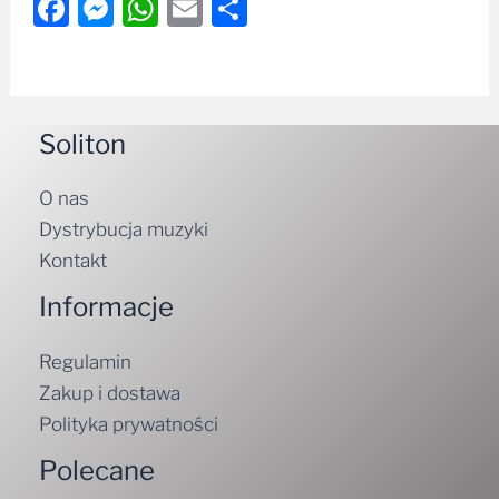
Facebook
Messenger
WhatsApp
Email
Share
Soliton
O nas
Dystrybucja muzyki
Kontakt
Informacje
Regulamin
Zakup i dostawa
Polityka prywatności
Polecane