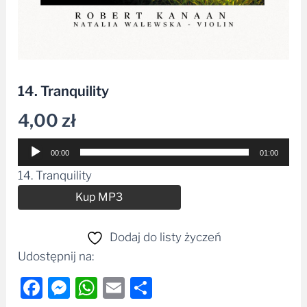
14. Tranquility
4,00
zł
Odtwarzacz
00:00
01:00
plików
14. Tranquility
dźwiękowych
Alternative:
Kup MP3
Dodaj do listy życzeń
Udostępnij na:
Facebook
Messenger
WhatsApp
Email
Share