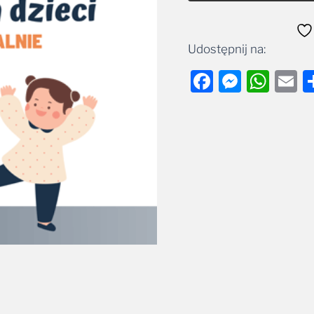
Udostępnij na:
Facebook
Messe
Wha
E