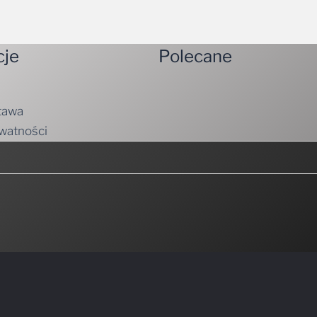
cje
Polecane
tawa
ywatności