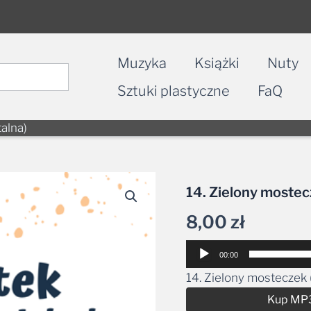
Muzyka
Książki
Nuty
Sztuki plastyczne
FaQ
alna)
14. Zielony mostec
8,00
zł
Odtwarzacz
00:00
plików
14. Zielony mosteczek 
dźwiękowych
Kup MP