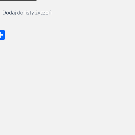
Dodaj do listy życzeń
nger
tsApp
mail
Share