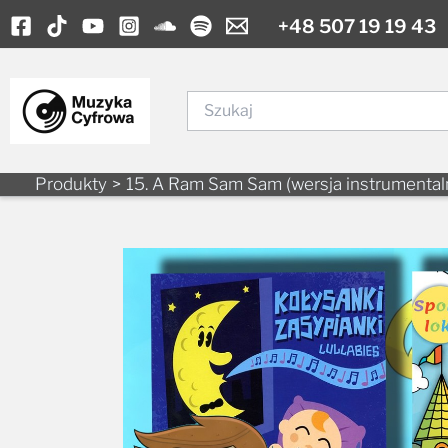
to
content
Szukaj
Produkty
15. A Ram Sam Sam (wersja instrumental