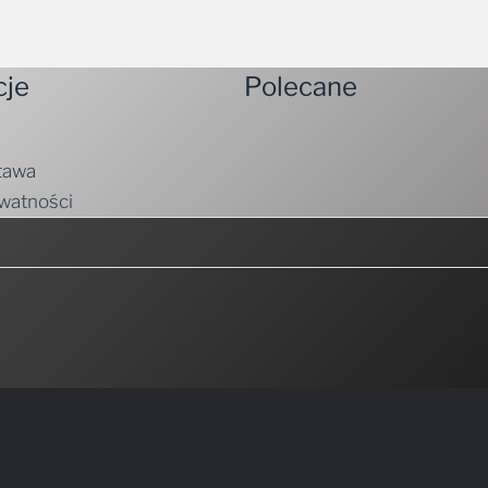
cje
Polecane
tawa
ywatności