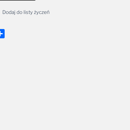
Dodaj do listy życzeń
nger
tsApp
mail
Share