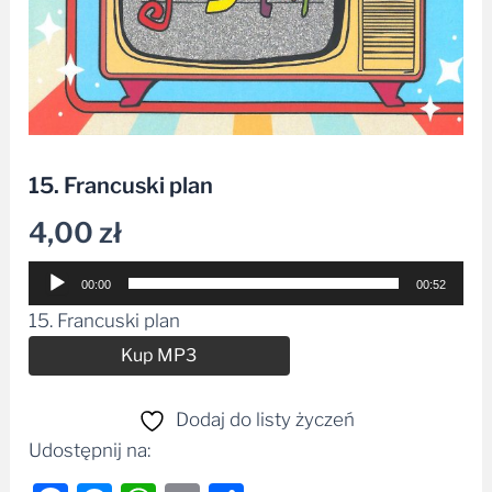
15. Francuski plan
4,00
zł
Odtwarzacz
00:00
00:52
plików
15. Francuski plan
dźwiękowych
Alternative:
Kup MP3
Dodaj do listy życzeń
Udostępnij na: