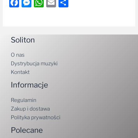
Facebook
Messenger
WhatsApp
Email
Share
Soliton
O nas
Dystrybucja muzyki
Kontakt
Informacje
Regulamin
Zakup i dostawa
Polityka prywatności
Polecane